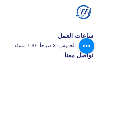
ساعات العمل
السبت - الخميس : 8 صباحاً - 7:30 مساء
تواصل معنا
+966 50 355 5069
I
nfo@matlly.com
فروعنا
​ شارع عبدالله ابن معمر التيمي، حي
الأمير عبدالمجيد، جدة, 22432 ,8397