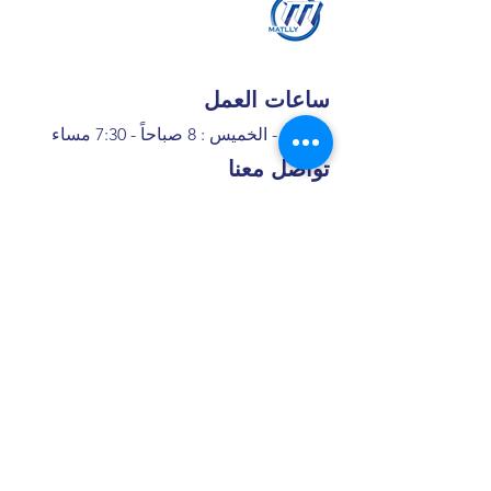
ساعات العمل
السبت - الخميس : 8 صباحاً - 7:30 مساء
تواصل معنا
+966 50 355 5069
I
nfo@matlly.com
فروعنا
​ شارع عبدالله ابن معمر التيمي، حي
الأمير عبدالمجيد، جدة, 22432 ,8397