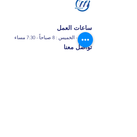
ساعات العمل
السبت - الخميس : 8 صباحاً - 7:30 مساء
تواصل معنا
+966 50 355 5069
I
nfo@matlly.com
فروعنا
​ شارع عبدالله ابن معمر التيمي، حي
الأمير عبدالمجيد، جدة, 22432 ,8397