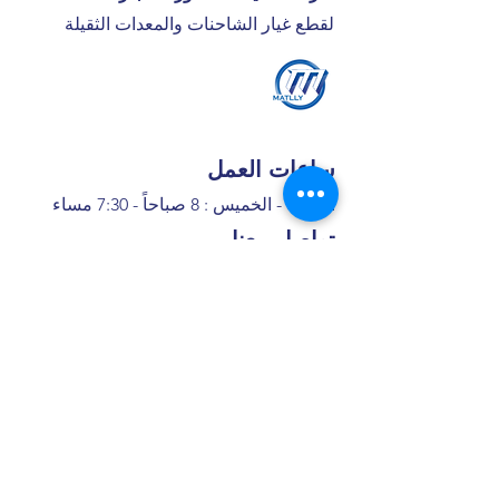
لقطع غيار الشاحنات والمعدات الثقيلة
ساعات العمل
السبت - الخميس : 8 صباحاً - 7:30 مساء
تواصل معنا
+966 50 355 5069
I
nfo@matlly.com
فروعنا