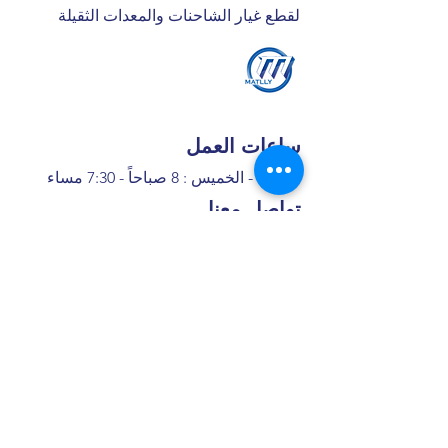
لقطع غيار الشاحنات والمعدات الثقيلة
ساعات العمل
السبت - الخميس : 8 صباحاً - 7:30 مساء
تواصل معنا
+966 50 355 5069
I
nfo@matlly.com
فروعنا
​ شارع عبدالله ابن معمر التيمي، حي