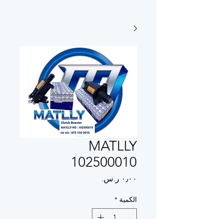
MATLLY
102500010
السعر
الكمية
*