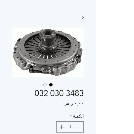
3483 030 032
السعر
الكمية
*