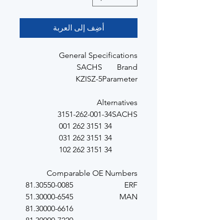
أضِف إلى العربة
General Specifications
SACHS
Brand
KZISZ-5
Parameter
Alternatives
3151-262-001-34
SACHS
34 3151 262 001
34 3151 262 031
34 3151 262 102
Comparable OE Numbers
81.30550-0085
ERF
51.30000-6545
MAN
81.30000-6616