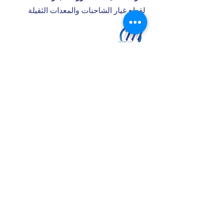
لقطع غيار الشاحنات والمعدات الثقيلة
ساعات العمل
السبت - الخميس : 8 صباحاً - 7:30 مساء
تواصل معنا
+966 50 355 5069
I
nfo@matlly.com
فروعنا