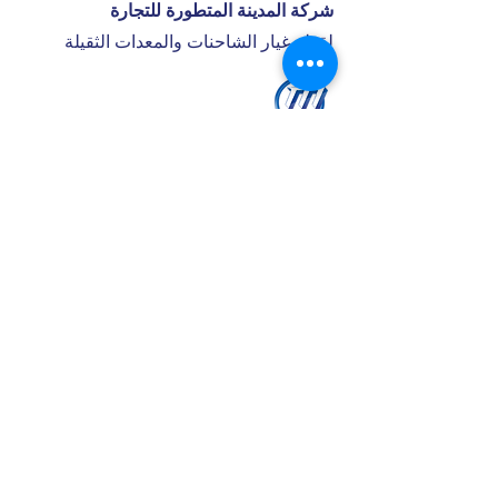
شركة المدينة المتطورة للتجارة
لقطع غيار الشاحنات والمعدات الثقيلة
ساعات العمل
السبت - الخميس : 8 صباحاً - 7:30 مساء
تواصل معنا
+966 50 355 5069
I
nfo@matlly.com
فروعنا