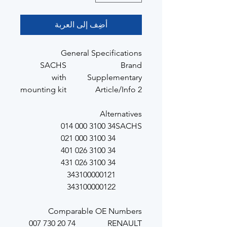
أضِف إلى العربة
General Specifications
SACHS
Brand
with
Supplementary
mounting kit
Article/Info 2
Alternatives
34 3100 000 014
SACHS
34 3100 000 021
34 3100 026 401
34 3100 026 431
343100000121
343100000122
Comparable OE Numbers
74 20 730 007
RENAULT