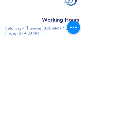
Working Hours
Saturday - Thursday: 8:00 AM - 7:30 PM
Friday: 2 - 4:30 PM
Contact us
+966 50 355 5069
info@al-madinaco.com
فروعنا
​ شارع عبدالله ابن معمر التيمي، حي
الأمير عبدالمجيد، جدة, 22432 ,8397